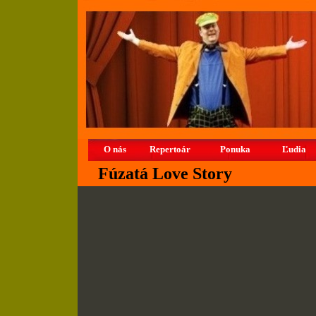
O nás Ponuka Program Her
O nás
Repertoár
Ponuka
Ľudia
Fúzatá Love Story